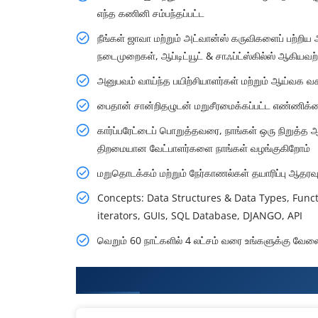
எந்த கணினி சம்பந்தப்பட்ட
நீங்கள் ஜாவா மற்றும் அட்வான்ஸ் கருவிகளைப் பற்றிய
நடைமுறைகள், ஆப்டிட்யூட் & சாஃப்ட்ஸ்கில்ஸ் ஆகியவற்ற
அனுபவம் வாய்ந்த பயிற்சியாளர்கள் மற்றும் ஆய்வக வ
பைதான் சான்றிதழுடன் மறுசீரமைக்கப்பட்ட எண்ணிக்
கார்ப்பரேட்டைப் பொறுத்தவரை, நாங்கள் ஒரு நிறுத்த ஆ
திறமையான வேட்பாளர்களை நாங்கள் வழங்குகிறோம்
மறுதொடக்கம் மற்றும் நேர்காணல்கள் தயாரிப்பு ஆதரவ
Concepts: Data Structures & Data Types, Func
iterators, GUIs, SQL Database, DJANGO, API
வெறும் 60 நாட்களில் 4 லட்சம் வரை உங்களுக்கு வேல
What You'll Learn From Python 