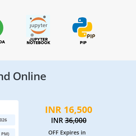
nd Online
INR 16,500
INR
36,000
2026
OFF Expires in
0 PM)