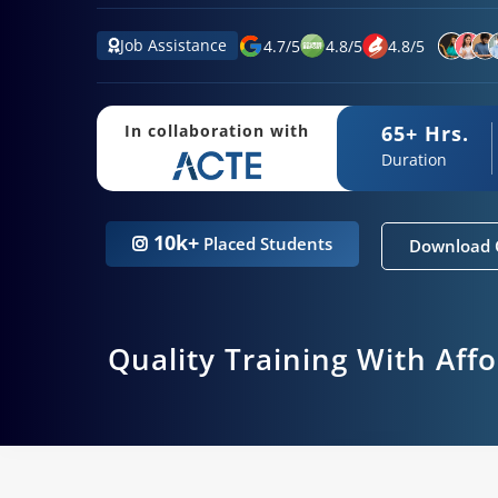
Job Assistance
4.7
/
5
4.8
/
5
4.8
/
5
65+ Hrs.
In collaboration with
Duration
10k+
Placed Students
Download 
Quality Training With Aff