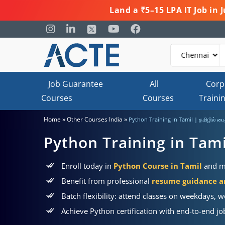
Land a ₹5–15 LPA IT Job in
Job Guarantee
All
Corp
Courses
Courses
Traini
»
»
Home
Other Courses India
Python Training in Tamil | தமிழில் பை
Python Training in Tamil
Enroll today in
Python Course in Tamil
and ma
Benefit from professional
resume guidance and
Batch flexibility: attend classes on weekdays, 
Achieve Python certification with end-to-end j