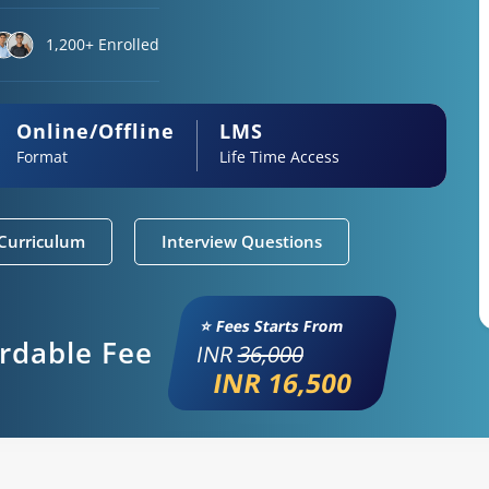
1,200+ Enrolled
Online/Offline
LMS
Format
Life Time Access
Curriculum
Interview Questions
⭐ Fees Starts From
ordable Fee
INR
36,000
INR 16,500