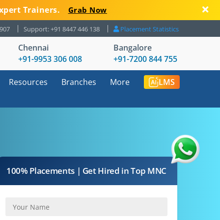
xpert Trainers.
Grab Now
8907
Support: +91 8447 446 138
Placement Statistics
Chennai
Bangalore
+91-9953 306 008
+91-7200 844 755
Resources
Branches
More
LMS
100% Placements | Get Hired in Top MNC