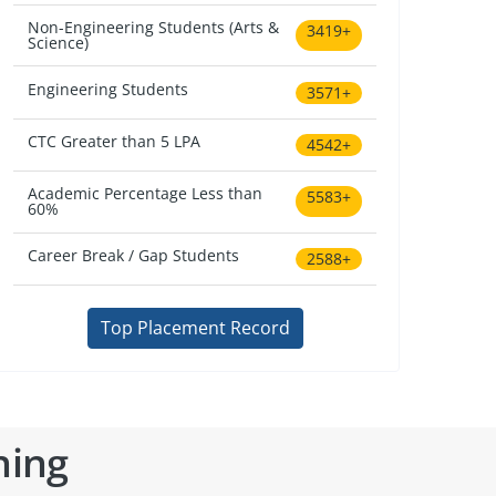
Non-Engineering Students (Arts &
3419+
Science)
Engineering Students
3571+
CTC Greater than 5 LPA
4542+
Academic Percentage Less than
5583+
60%
Career Break / Gap Students
2588+
Top Placement Record
ning