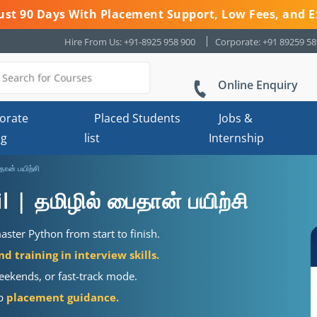
 Just 90 Days With Placement Support, Low Fees, and E
Hire From Us: +91-8925 958 900
Corporate: +91 89259 5
Online Enquiry
orate
Placed Students
Jobs &
ng
list
Internship
தான் பயிற்சி
 | தமிழில் பைதான் பயிற்சி
ster Python from start to finish.
 training in interview skills.
weekends, or fast-track mode.
ob
placement guidance.