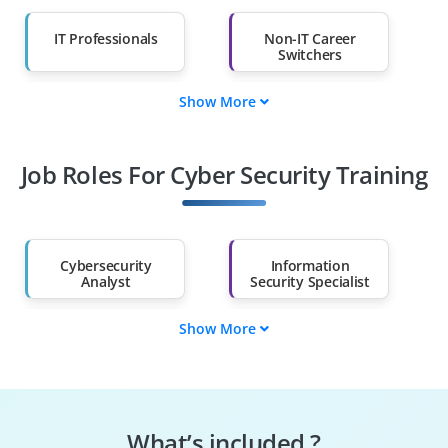
IT Professionals
Non-IT Career
Switchers
Show More
Fresh Graduates
Working
Professionals
Job Roles For Cyber Security Training
Diploma Holders
Professionals from
Other Fields
Salary Hike
Graduates with Less
Than 60%
Cybersecurity
Information
Analyst
Security Specialist
Show More
Network Security
Security Architect
Engineer
Penetration Tester
Incident Response
Specialist
What’s included ?