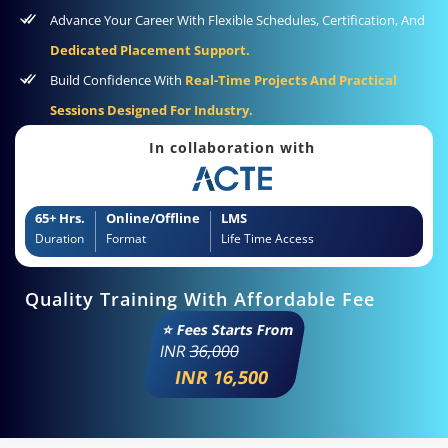
Advance Your Career With Flexible Schedules, Certification, And
Dedicated Placement Support.
Build Confidence With
Real-Time Projects And Practical
Sessions Designed For Industry.
In collaboration with
65+ Hrs.
Online/Offline
LMS
Duration
Format
Life Time Access
Quality Training With Affordable Fee
⭐ Fees Starts From
INR
36,000
INR 16,500