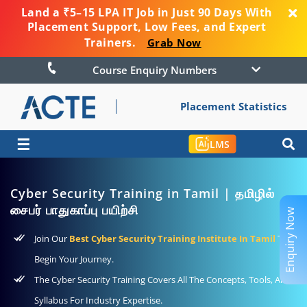
Land a ₹5–15 LPA IT Job in Just 90 Days With
Placement Support, Low Fees, and Expert
Trainers.
Grab Now
Course Enquiry Numbers
Placement Statistics
☰
LMS
Cyber Security Training in Tamil | தமிழில்
சைபர் பாதுகாப்பு பயிற்சி
Enquiry Now
Join Our
Best Cyber Security Training Institute In Tamil
To
Begin Your Journey.
The Cyber Security Training Covers All The Concepts, Tools, And
Syllabus For Industry Expertise.