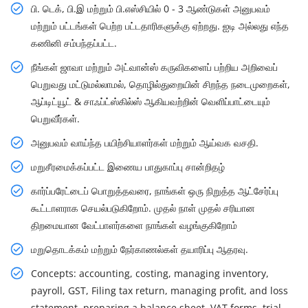
பி. டெக், பி.இ மற்றும் பி.எஸ்சியில் 0 - 3 ஆண்டுகள் அனுபவம்
மற்றும் பட்டங்கள் பெற்ற பட்டதாரிகளுக்கு ஏற்றது. ஐடி அல்லது எந்த
கணினி சம்பந்தப்பட்ட.
நீங்கள் ஜாவா மற்றும் அட்வான்ஸ் கருவிகளைப் பற்றிய அறிவைப்
பெறுவது மட்டுமல்லாமல், தொழில்துறையின் சிறந்த நடைமுறைகள்,
ஆப்டிட்யூட் & சாஃப்ட்ஸ்கில்ஸ் ஆகியவற்றின் வெளிப்பாட்டையும்
பெறுவீர்கள்.
அனுபவம் வாய்ந்த பயிற்சியாளர்கள் மற்றும் ஆய்வக வசதி.
மறுசீரமைக்கப்பட்ட இணைய பாதுகாப்பு சான்றிதழ்
கார்ப்பரேட்டைப் பொறுத்தவரை, நாங்கள் ஒரு நிறுத்த ஆட்சேர்ப்பு
கூட்டாளராக செயல்படுகிறோம். முதல் நாள் முதல் சரியான
திறமையான வேட்பாளர்களை நாங்கள் வழங்குகிறோம்
மறுதொடக்கம் மற்றும் நேர்காணல்கள் தயாரிப்பு ஆதரவு.
Concepts: accounting, costing, managing inventory,
payroll, GST, Filing tax return, managing profit, and loss
statement, preparing a balance sheet, VAT forms, trial