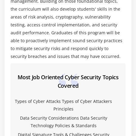
management. Building on those foundational topics,
the curriculum will also develop students' skills in the
Module 4 : Social Engineering
areas of risk analysis, cryptography, vulnerability
testing, access control implementation, and security
Phishing
audit performance. Graduates of this program will be
vishing
able to proactively implement sound security practices
SMShing
to mitigate security risks and respond quickly to
Spamming
security breaches and issues that may have occurred.
Doxing
Most Job Oriented Cyber Security Topics
Module 5 : Cyber Threat Intelligence
Covered
Spies and Secrets
Indian Cyber Organizations
Types of Cyber Attacks Types of Cyber Attackers
Principles
Data Security Considerations Data Security
Technology Policies & Standards
Digital Signature Tools & Challenges Security