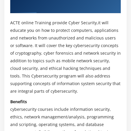
HIPPA
Online Training Course in Tamil
FISMA
GDPR
ACTE online Training provide Cyber Security,it will
IT-ACT
educate you on how to protect computers, applications
PCI-DSS
and networks from unauthorized and malicious users
or software. It will cover the key cybersecurity concepts
Module 3 : Section 3: Malicious codes
of cryptography, cyber forensics and network security in
Virus
addition to topics such as mobile network security,
cloud security, and ethical hacking techniques and
malware
tools. This Cybersecurity program will also address
rootkits
supporting concepts of information system security that
RAT's
are integral parts of cybersecurity.
Spyware
Benefits
Adware
cybersecurity courses include information security,
Scareware
ethics, network management/analysis, programming
PUPs
and scripting, operating systems, and database
CPU Mining and Cryptojackers